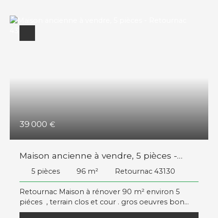
39 000
€
Maison ancienne à vendre, 5 pièces -
Retournac 43130
5
pièces
96
m²
Retournac 43130
Retournac Maison à rénover 90 m² environ 5
piéces , terrain clos et cour . gros oeuvres bon
état , dépendance tél 06 26 20 12 80