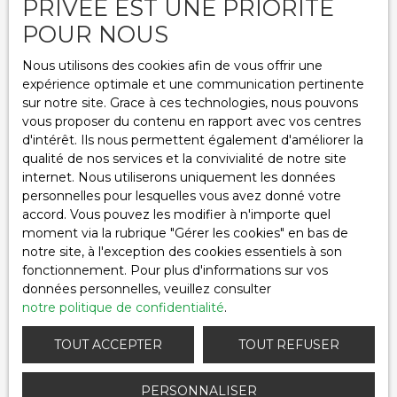
PRIVÉE EST UNE PRIORITÉ
5 min de Retournac secteur recherché Maison
POUR NOUS
indépendante de 185 m² hab plus studio
indépendant 41 m² neuf Grande piéce de vie
Nous utilisons des cookies afin de vous offrir une
En savoir +
cuisine aménagée 3 chambres , 2 salle d'eau ,
expérience optimale et une communication pertinente
terrasse 35 m² , dépendances , climatisation
sur notre site. Grace à ces technologies, nous pouvons
réversible terrain 1300 m² plat et aménagé , cadre
vous proposer du contenu en rapport avec vos centres
sympathique et au calme Tél 06 26 20 12 80
d'intérêt. Ils nous permettent également d'améliorer la
qualité de nos services et la convivialité de notre site
internet. Nous utiliserons uniquement les données
personnelles pour lesquelles vous avez donné votre
accord. Vous pouvez les modifier à n'importe quel
moment via la rubrique ″Gérer les cookies″ en bas de
notre site, à l'exception des cookies essentiels à son
fonctionnement. Pour plus d'informations sur vos
données personnelles, veuillez consulter
notre politique de confidentialité
.
TOUT ACCEPTER
TOUT REFUSER
105 000
€
PERSONNALISER