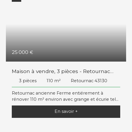
25 000
€
Maison à vendre, 3 pièces - Retournac
43130
3
pièces
110
m²
Retournac 43130
Retournac ancienne Ferme entiérement à
rénover 110 m² environ avec grange et écurie tel
06 26 20 12 80
En savoir +