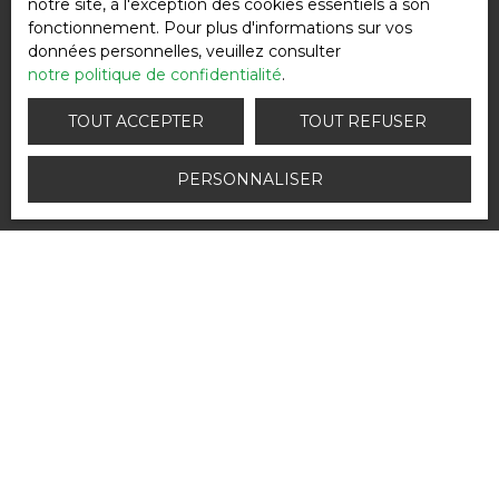
notre site, à l'exception des cookies essentiels à son
fonctionnement. Pour plus d'informations sur vos
données personnelles, veuillez consulter
04 71 01 28 34
notre politique de confidentialité
.
TOUT ACCEPTER
TOUT REFUSER
Nous contacter
PERSONNALISER
Je recherche un bien
Vente maison Retournac (43130)
Vente maison Vorey (43800)
Vente maison Rosières (43800)
Vente appartement Le Pont-de-Beauvoisin (38480)
Vente maison Usson-en-Forez (42550)