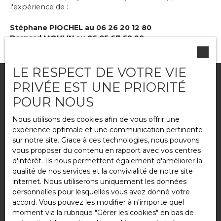
l'expérience de :
Stéphane PIOCHEL au 06 26 20 12 80
Bernard MOULIN au 06 85 67 69 20
LE RESPECT DE VOTRE VIE
PRIVÉE EST UNE PRIORITÉ
Agence RCI Retournac
POUR NOUS
1 avenue de la gare - 43130 RETOURNAC
Nous utilisons des cookies afin de vous offrir une
04 71 65 20 61
expérience optimale et une communication pertinente
sur notre site. Grace à ces technologies, nous pouvons
Nous contacter
vous proposer du contenu en rapport avec vos centres
d'intérêt. Ils nous permettent également d'améliorer la
Agence RCI Vorey sur Arzon
qualité de nos services et la convivialité de notre site
internet. Nous utiliserons uniquement les données
personnelles pour lesquelles vous avez donné votre
accord. Vous pouvez les modifier à n'importe quel
Rue Louis Jouvet - 43800 VOREY Sur ARZON
moment via la rubrique ″Gérer les cookies″ en bas de