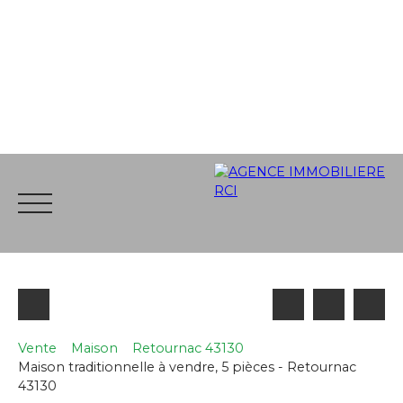
Vente
Maison
Retournac 43130
Maison traditionnelle à vendre, 5 pièces - Retournac
ACCUEIL
VENTE
LOCATION
ALERTE EMAIL
A
43130