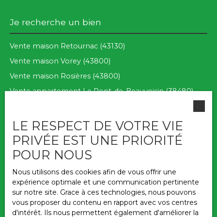
Je recherche un bien
Vente maison Retournac (43130)
Vente maison Vorey (43800)
Vente maison Rosières (43800)
Vente appartement Le Pont-de-Beauvoisin (38480)
Vente maison Usson-en-Forez (42550)
Vente maison Sainte-Sigolène (43600)
LE RESPECT DE VOTRE VIE
PRIVÉE EST UNE PRIORITÉ
POUR NOUS
Je suis propriétaire
Nous utilisons des cookies afin de vous offrir une
expérience optimale et une communication pertinente
Estimez votre bien
sur notre site. Grace à ces technologies, nous pouvons
vous proposer du contenu en rapport avec vos centres
Nous contacter
d'intérêt. Ils nous permettent également d'améliorer la