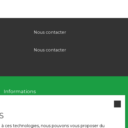
Nous contacter
Nous contacter
Informations
Nos honoraires
S
Mentions légales
Politique de confidentialité
ce à ces technologies, nous pouvons vous proposer du