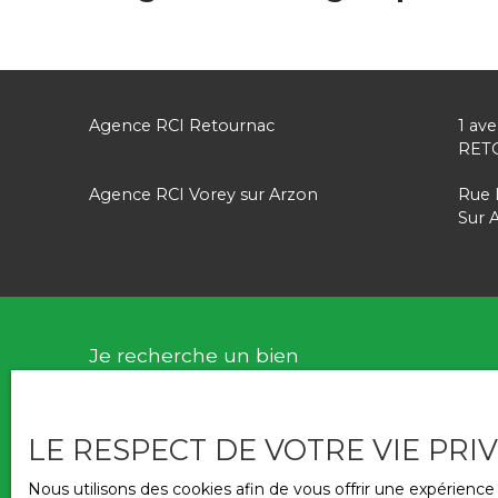
Agence RCI Retournac
1 av
RET
Agence RCI Vorey sur Arzon
Rue 
Sur
Je recherche un bien
Vente maison Retournac (43130)
LE RESPECT DE VOTRE VIE PRI
Vente maison Vorey (43800)
Vente maison Rosières (43800)
Nous utilisons des cookies afin de vous offrir une expérien