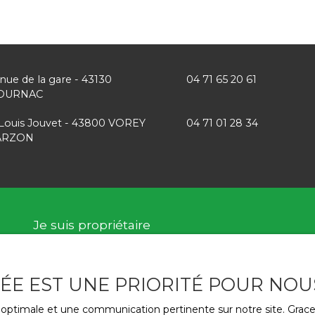
enue de la gare - 43130
04 71 65 20 61
OURNAC
Louis Jouvet - 43800 VOREY
04 71 01 28 34
 ARZON
Je suis propriétaire
Estimez votre bien
VÉE EST UNE PRIORITÉ POUR NOU
Nous contacter
ce optimale et une communication pertinente sur notre site. Gra